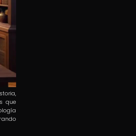
toria,
os que
ología
irando