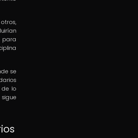
otros,
uirían
s para
iplina
nde se
darios
 de lo
 sigue
ios