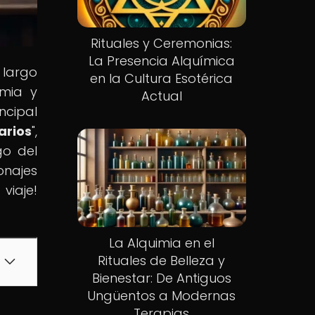
Rituales y Ceremonias:
La Presencia Alquímica
 largo
en la Cultura Esotérica
imia y
Actual
ncipal
arios
",
go del
onajes
aje!
La Alquimia en el
Rituales de Belleza y
Bienestar: De Antiguos
Ungüentos a Modernas
Terapias