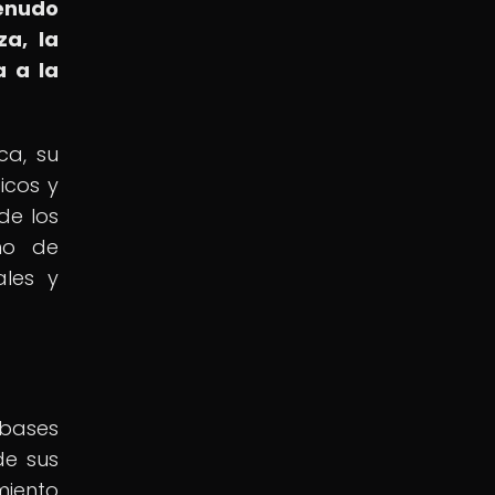
enudo
za, la
a a la
ca, su
icos y
de los
ino de
ales y
 bases
de sus
miento