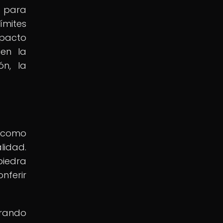
a para
ímites
mpacto
en la
ón, la
ó como
lidad.
piedra
nferir
orando