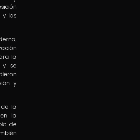
sición
 y las
derna,
vación
ara la
 y se
dieron
sión y
 de la
 en la
bio de
ambién