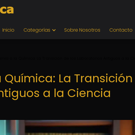
Inicio
Categorías
Sobre Nosotros
Contacto
imia a la Química: La Transición de los Laboratorios Antiguos a la C
a Química: La Transición
ntiguos a la Ciencia