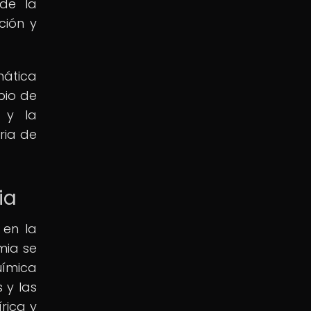
 de la
ción y
mática
bio de
 y la
ria de
ia
 en la
mia se
uímica
 y las
rica y