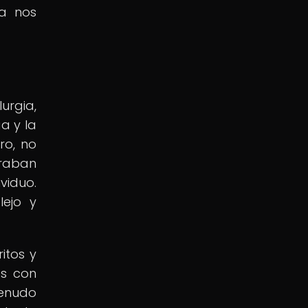
ea nos
urgia,
ga y la
ro, no
oraban
viduo.
lejo y
itos y
es con
enudo