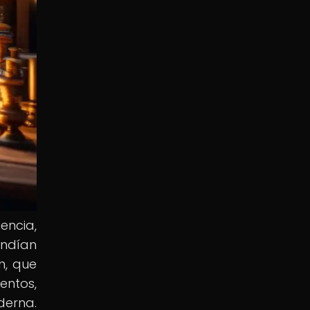
iencia,
endían
n, que
entos,
derna.