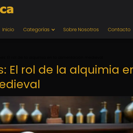
Inicio
Categorías
Sobre Nosotros
Contacto
es: El rol de la alquimia en la alimentación medieval
 El rol de la alquimia e
edieval