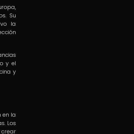
uropa,
os. Su
ivo la
ección
ancias
o y el
cina y
 en la
s. Los
 crear