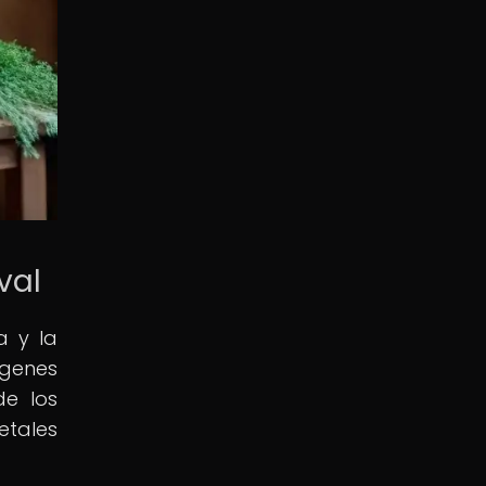
val
a y la
ígenes
de los
etales