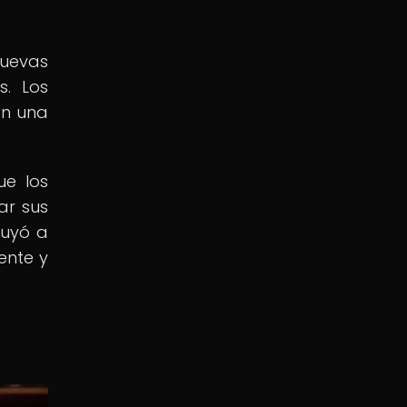
nuevas
s. Los
én una
e los
ar sus
buyó a
ente y