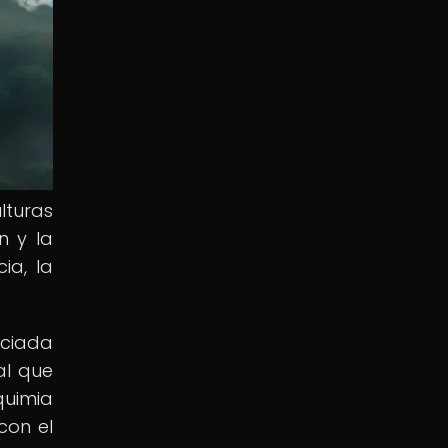
lturas
n y la
ia, la
nciada
al que
quimia
con el