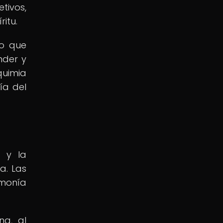
tivos,
itu.
no que
nder y
quimia
ía del
 y la
a. Las
rmonía
na, al