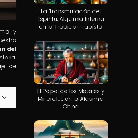
La Transmutación del
Espíritu: Alquimia Interna
en la Tradición Taoísta
imia y
uestro
on del
toria.
aje de
El Papel de los Metales y
Minerales en la Alquimia
China