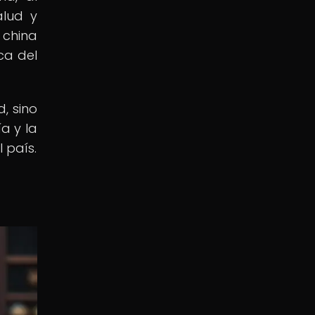
alud y
 china
ca del
, sino
a y la
 país.