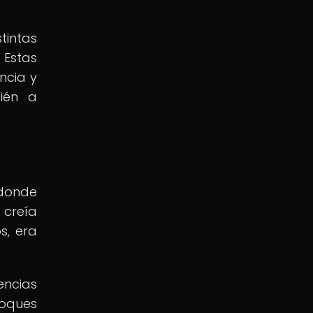
tintas
 Estas
ncia y
bién a
 donde
 creía
s, era
encias
foques