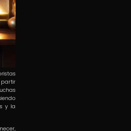
oristas
partir
muchas
siendo
s y la
necer,