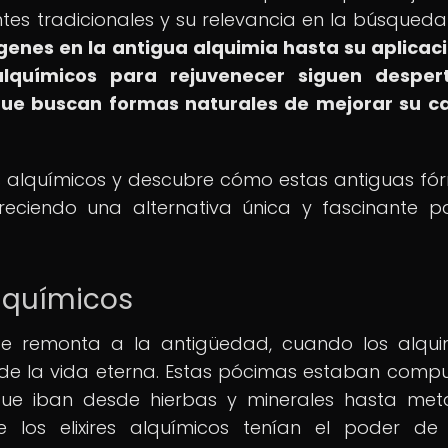
es tradicionales y su relevancia en la búsqueda
genes en la antigua alquimia hasta su aplicac
 alquímicos para rejuvenecer siguen desper
que buscan formas naturales de mejorar su c
res alquímicos y descubre cómo estas antiguas fó
freciendo una alternativa única y fascinante p
Alquímicos
s se remonta a la antigüedad, cuando los alqui
xir de la vida eterna. Estas pócimas estaban comp
que iban desde hierbas y minerales hasta met
 los elixires alquímicos tenían el poder de