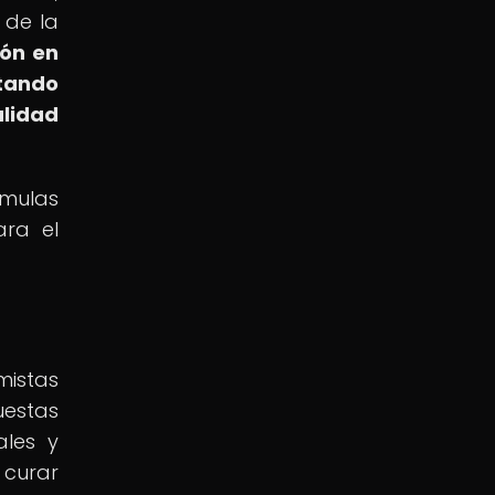
 de la
ión en
tando
alidad
rmulas
ara el
mistas
uestas
ales y
 curar