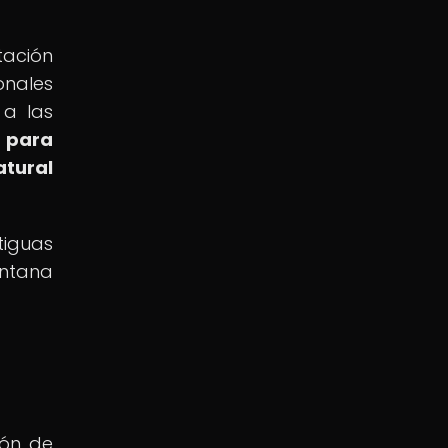
tación
onales
 a las
s para
atural
tiguas
entana
ión de