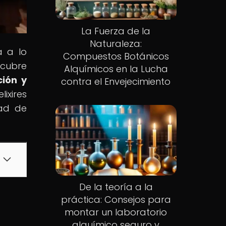
La Fuerza de la
Naturaleza:
a a lo
Compuestos Botánicos
scubre
Alquímicos en la Lucha
ión y
contra el Envejecimiento
ixires
dad de
De la teoría a la
práctica: Consejos para
montar un laboratorio
alquímico seguro y