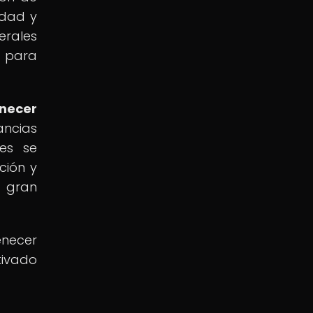
idad y
nerales
 para
enecer
ancias
tes se
ción y
e gran
enecer
tivado