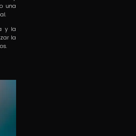
lo una
al.
a y la
zar la
os.