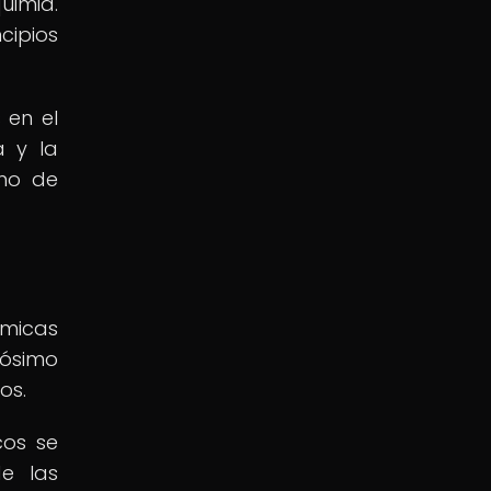
uimia.
ipios
 en el
a y la
eno de
ímicas
Zósimo
os.
cos se
de las