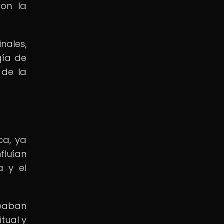
ron la
nales,
gía de
 de la
ca, ya
fluían
a y el
leaban
tual y