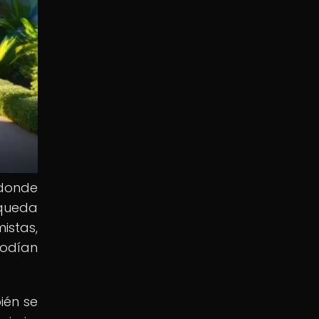
 donde
squeda
istas,
podían
ién se