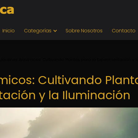
Inicio
Categorías
Sobre Nosotros
Contacto
 Jardines Alquímicos: Cultivando Plantas para la Experimentación y l
micos: Cultivando Plant
ación y la Iluminación