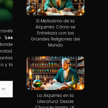
El Misticismo de la
Alquimia: Cómo se
través
Entrelaza con las
o "
Los
Grandes Religiones del
 donde
Mundo
erdad.
lantas
o y la
La Alquimia en la
Literatura: Desde
Chaucer hasta J.K.