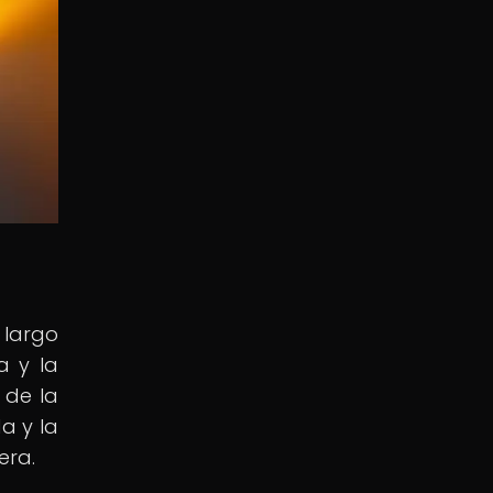
o largo
a y la
 de la
a y la
era.