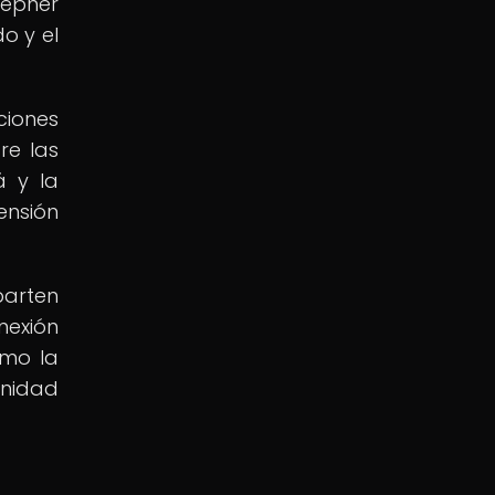
Sepher
o y el
ciones
re las
á y la
ensión
arten
nexión
omo la
unidad