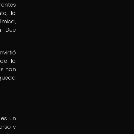
rentes
to, la
ímica,
hn Dee
virtió
 de la
as han
squeda
 es un
erso y