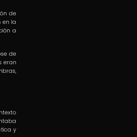
ión de
 en la
ción a
ose de
s eran
mbras,
a
ntexto
ntaba
tica y