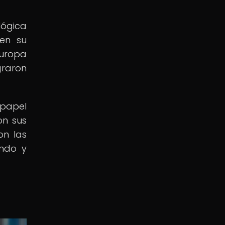
lógica
en su
Europa
graron
papel
on sus
on las
ando y