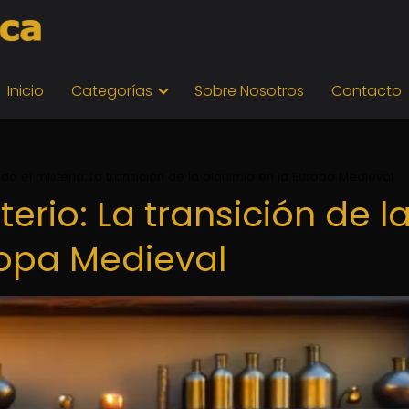
Inicio
Categorías
Sobre Nosotros
Contacto
do el misterio: La transición de la alquimia en la Europa Medieval
erio: La transición de l
ropa Medieval