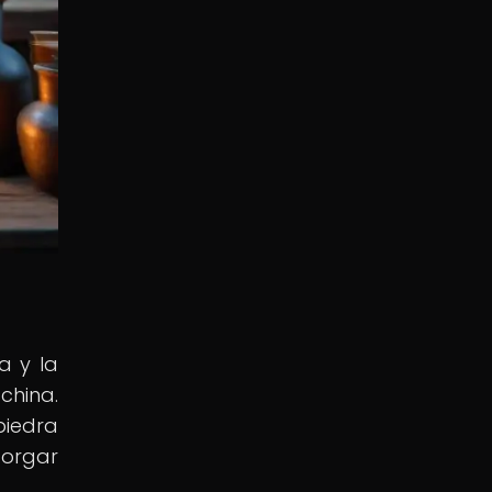
a y la
 china.
piedra
torgar