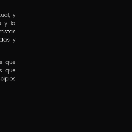
ual, y
a y la
mistas
idas y
os que
os que
cipios