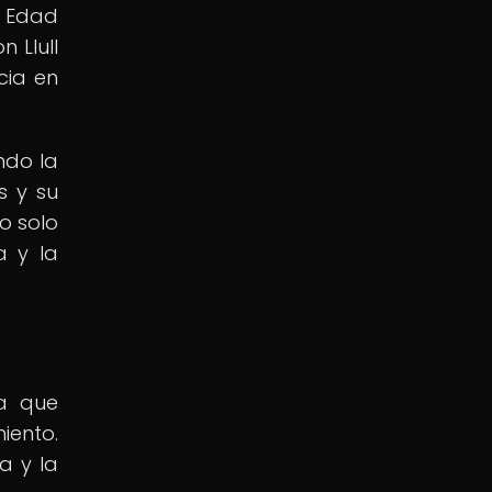
a Edad
 Llull
cia en
ndo la
s y su
o solo
a y la
ya que
iento.
a y la