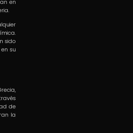
nan en
ria.
lquier
ímica.
n sido
 en su
recia,
través
dad de
ran la