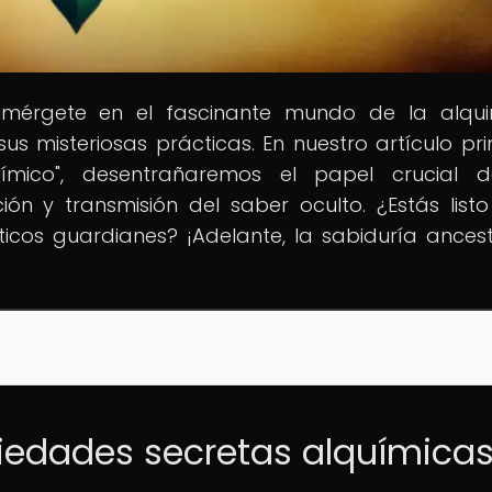
 Sumérgete en el fascinante mundo de la alqu
s misteriosas prácticas. En nuestro artículo prin
uímico", desentrañaremos el papel crucial d
ón y transmisión del saber oculto. ¿Estás list
icos guardianes? ¡Adelante, la sabiduría ancest
ciedades secretas alquímica