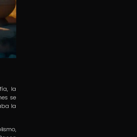
ía, la
nes se
aba la
lismo,