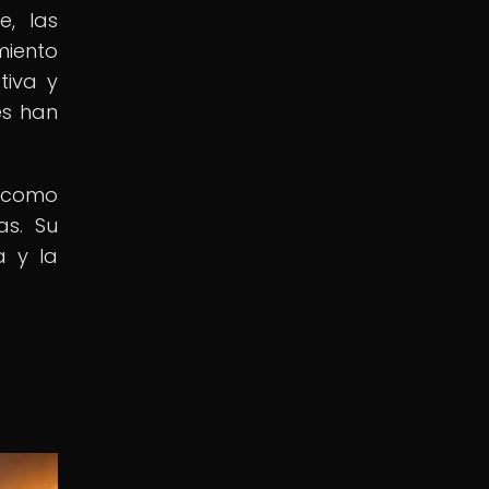
, las
miento
tiva y
es han
o como
as. Su
a y la