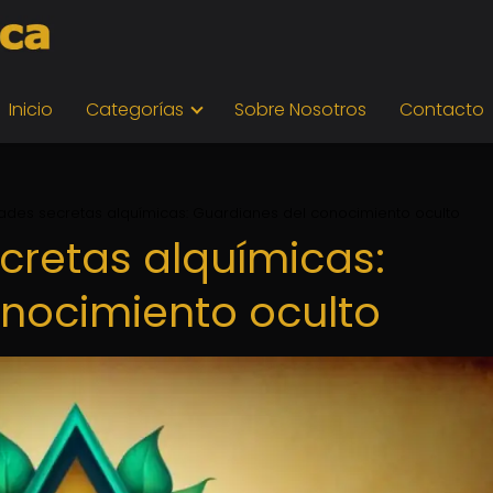
Inicio
Categorías
Sobre Nosotros
Contacto
ades secretas alquímicas: Guardianes del conocimiento oculto
cretas alquímicas:
nocimiento oculto