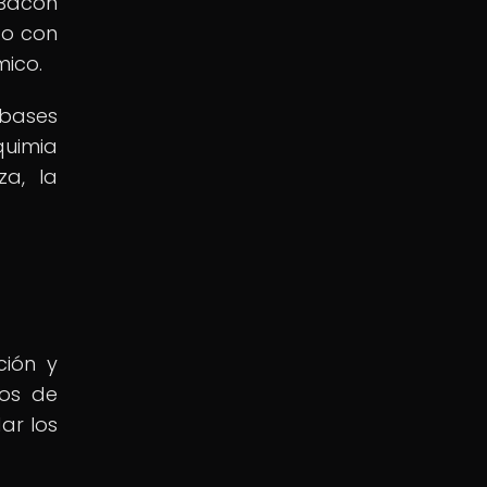
 Bacon
do con
mico.
 bases
quimia
za, la
ción y
tos de
ar los